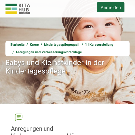
Zum Hauptinhalt
KITA HUB - Kursangebote Startseite
Anmelden
Startseite
Kurse
kindertagespflegequali
1 | Kursvorstellung
Anregungen und Verbesserungsvorschläge
Babys und Kleinstkinder in der
Kindertagespflege
Anregungen und