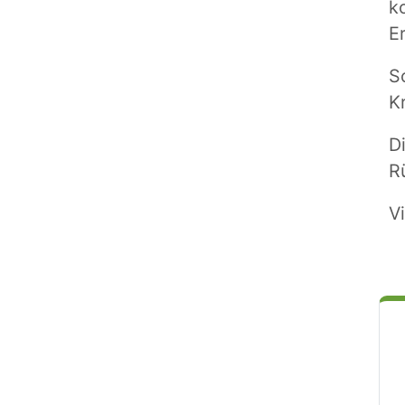
k
E
S
K
D
R
V