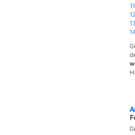
1
1
1
1
G
d
w
H
A
F
D