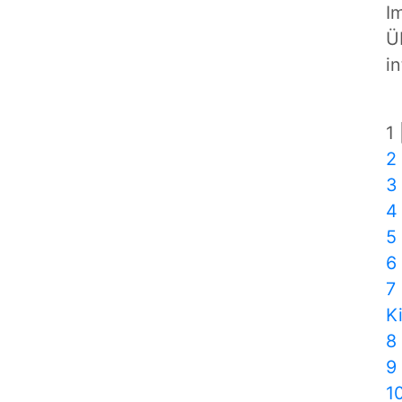
I
Ü
i
1
2
3
4
5
6
7
K
8
9
1