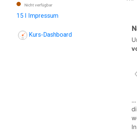
Nicht verfügbar
15 I Impressum
N
Kurs-Dashboard
U
v
.
d
w
I