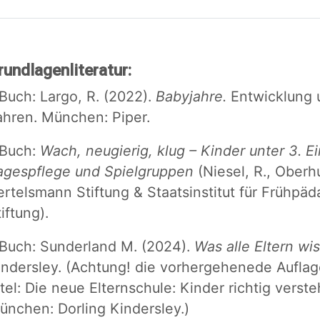
rundlagenliteratur:
Buch: Largo, R. (2022).
Babyjahre.
Entwicklung u
ahren.
München: Piper.
Buch:
Wach, neugierig, klug – Kinder unter 3. E
agespflege und Spielgruppen
(Niesel, R., Oberh
ertelsmann Stiftung & Staatsinstitut für Frühpäd
iftung).
Buch: Sunderland M. (2024).
Was alle Eltern wi
indersley. (Achtung! die vorhergehenede Aufla
itel: Die neue Elternschule: Kinder richtig verst
ünchen: Dorling Kindersley.)