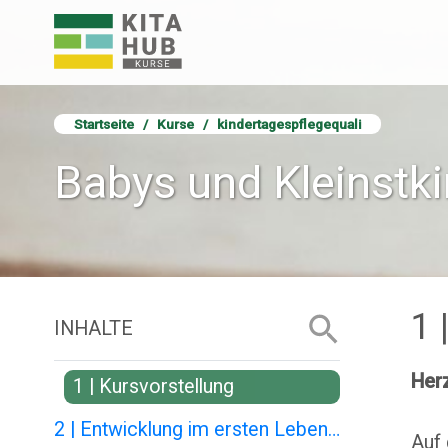
Zum Hauptinhalt
KITA HUB - Kursangebote Startseite
Startseite
Kurse
kindertagespflegequali
Babys und Kleinstki
1 
INHALTE
Herz
1 | Kursvorstellung
2 | Entwicklung im ersten Lebensjahr
Auf 