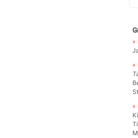
G
♦
J
♦
T
B
St
♦
K
T
M