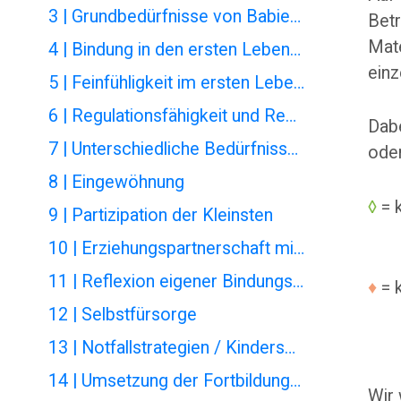
3 | Grundbedürfnisse von Babies und Kleinkindern
Betr
Mate
4 | Bindung in den ersten Lebensjahren
einz
5 | Feinfühligkeit im ersten Lebensjahr
6 | Regulationsfähigkeit und Regulationsstörungen
Dabe
7 | Unterschiedliche Bedürfnisse von Kindern bei Altersmischung in der Kindertagespflege
oder
8 | Eingewöhnung
◊
= k
9 | Partizipation der Kleinsten
10 | Erziehungspartnerschaft mit Eltern
11 | Reflexion eigener Bindungserfahrungen und Biographiearbeit
♦
= k
12 | Selbstfürsorge
13 | Notfallstrategien / Kinderschutz
14 | Umsetzung der Fortbildungen - 4 Varianten
Wir 