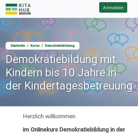
Zum Hauptinhalt
KITA HUB - Kursangebote Startseite
Anmelden
Startseite
Kurse
Demokratiebildung
Demokratiebildung mit
Kindern bis 10 Jahre in
der Kindertagesbetreuung
Herzlich willkommen
im Onlinekurs Demokratiebildung in der
Inhalte"