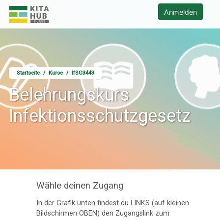
Zum Hauptinhalt
KITA HUB - Kursangebote Startseite
Anmelden
Startseite
Kurse
IfSG3443
Belehrungskurs
Infektionsschutzgesetz
Wähle deinen Zugang
In der Grafik unten findest du LINKS (auf kleinen
Inhalte"
Bildschirmen OBEN) den Zugangslink zum