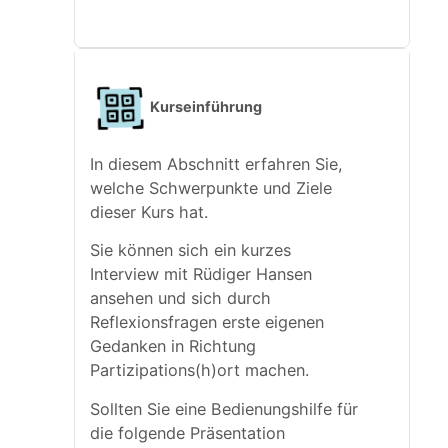
d
e
Kurseinführung
o
In diesem Abschnitt erfahren Sie,
a
welche Schwerpunkte und Ziele
dieser Kurs hat.
b
Sie können sich ein kurzes
Interview mit Rüdiger Hansen
s
ansehen und sich durch
Reflexionsfragen erste eigenen
Gedanken in Richtung
p
Partizipations(h)ort machen.
Sollten Sie eine Bedienungshilfe für
i
die folgende Präsentation