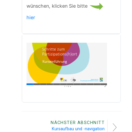
e
wünschen, klicken Sie bitte
hier
l
e
n
NÄCHSTER ABSCHNITT
Kursaufbau und -navigation