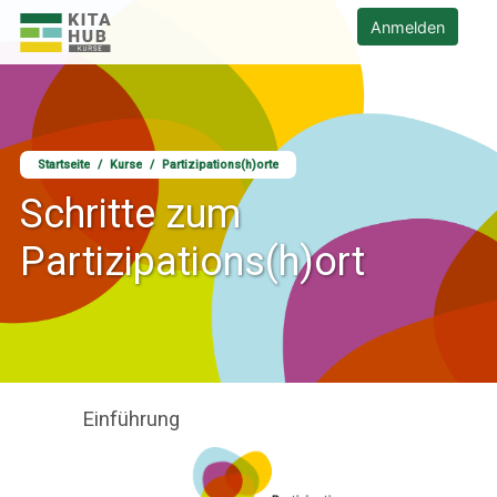
Zum Hauptinhalt
KITA HUB - Kursangebote Startseite
Anmelden
Startseite
Kurse
Partizipations(h)orte
Schritte zum
Partizipations(h)ort
Einführung
Inhalte"